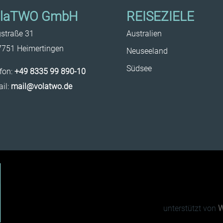
olaTWO GmbH
REISEZIELE
gstraße 31
Australien
7751 Heimertingen
Neuseeland
Südsee
fon:
+49 8335 99 890-10
il:
mail@volatwo.de
unterstützt von
W