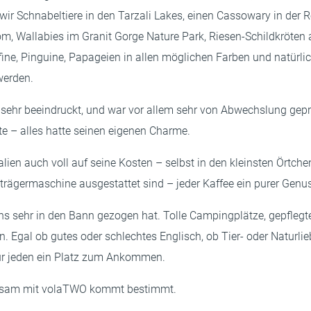
 wir Schnabeltiere in den Tarzali Lakes, einen Cassowary in der
 Wallabies im Granit Gorge Nature Park, Riesen-Schildkröten au
fine, Pinguine, Papageien in allen möglichen Farben und natürl
werden.
s sehr beeindruckt, und war vor allem sehr von Abwechslung gep
te – alles hatte seinen eigenen Charme.
ien auch voll auf seine Kosten – selbst in den kleinsten Örtchen
bträgermaschine ausgestattet sind – jeder Kaffee ein purer Genu
s uns sehr in den Bann gezogen hat. Tolle Campingplätze, gepfl
 Egal ob gutes oder schlechtes Englisch, ob Tier- oder Naturlie
für jeden ein Platz zum Ankommen.
insam mit volaTWO kommt bestimmt.