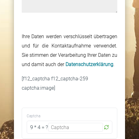
e
e
d
s
i
e
B
e
s
B
i
Ihre Daten werden verschlüsselt übertragen
s
F
i
t
und für die Kontaktaufnahme verwendet.
e
e
t
t
Sie stimmen der Verarbeitung Ihrer Daten zu
s
l
t
e
und damit auch der
Datenschutzerklärung
.
F
d
e
l
e
l
l
[f12_captcha f12_captcha-259
a
l
e
a
captcha:image]
s
d
e
s
s
l
r
s
e
e
.
e
Captcha
d
e
d
9 * 4 = ?
i
r
i
e
Dieses